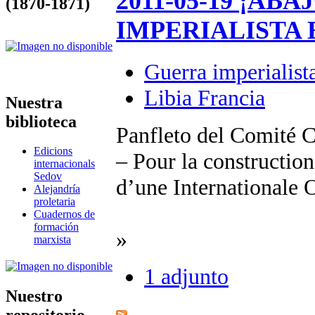
2011-05-19 ¡AB
(1870-1871)
IMPERIALISTA 
Guerra imperialist
Libia Francia
Nuestra
biblioteca
Panfleto del Comité C
Edicions
– Pour la construction
internacionals
Sedov
d’une Internationale 
Alejandría
proletaria
Cuadernos de
formación
»
marxista
1 adjunto
Nuestro