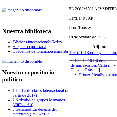
EL POUM Y LA IVª INT
Carta al RSAP
León Trotsky
Nuestra biblioteca
18 de octubre de 1935
Edicions internacionals Sedov
Alejandría proletaria
Adjunto
Cuadernos de formación marxista
1935-10-18-poumycuarta-tro
‹ 1935.10.16 [El desafío
de una escisión. Carta a
»
Th. van Driesten]
Nuestro repositorio
Printer-friendly versio
político
1 Lucha de clases internacional (a
partir de 2017)
2 Artículos de grupos hermanos
(2007-2015)
3 Germinal-En defensa del
marxismo (1986-2012)