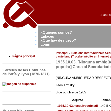
"¡Paso a
¿Quienes somos?
Enlaces
¿Qué hay de nuevo?
Login
Principal
»
Edicions internacionals Se
Página principal
castellano (Trotsky inédito en Internet
1935.10.03. [Ninguna ambigüe
popular] Carta al Secretariad
Carteles de las Comunas
de París y Lyon (1870-1871)
[NINGUNA AMBIGÜEDAD RESPECTO
León Trotsky
3 de octubre de 1935
Adjunto
Tamañ
1935.10-03.noequivocofp.pdf
149.5 