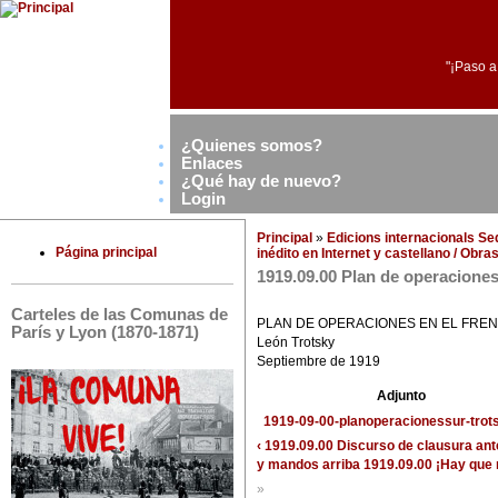
"¡Paso a
¿Quienes somos?
Enlaces
¿Qué hay de nuevo?
Login
Principal
»
Edicions internacionals S
Página principal
inédito en Internet y castellano / Obr
1919.09.00 Plan de operaciones 
Carteles de las Comunas de
PLAN DE OPERACIONES EN EL FRE
París y Lyon (1870-1871)
León Trotsky
Septiembre de 1919
Adjunto
1919-09-00-planoperacionessur-trots
‹ 1919.09.00 Discurso de clausura ant
y mandos
arriba
1919.09.00 ¡Hay que 
»