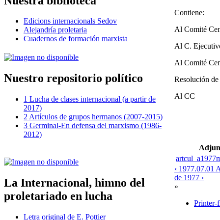
Nuestra biblioteca
Contiene:
Edicions internacionals Sedov
Al Comité Cent
Alejandría proletaria
Cuadernos de formación marxista
Al C. Ejecutiv
Al Comité Cen
Nuestro repositorio político
Resolución de 
Al CC
1 Lucha de clases internacional (a partir de
2017)
2 Artículos de grupos hermanos (2007-2015)
3 Germinal-En defensa del marxismo (1986-
2012)
Adjun
artcul_a1977
‹ 1977.07.01 A
de 1977 ›
La Internacional, himno del
»
proletariado en lucha
Printer-
Letra original de E. Pottier