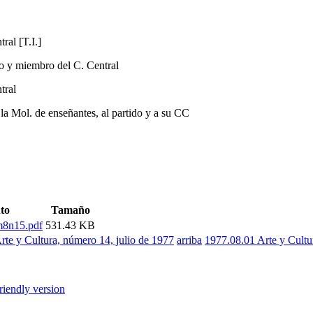
ral [T.I.]
o y miembro del C. Central
tral
la Mol. de enseñantes, al partido y a su CC
to
Tamaño
m8n15.pdf
531.43 KB
rte y Cultura, número 14, julio de 1977
arriba
1977.08.01 Arte y Cultu
friendly version