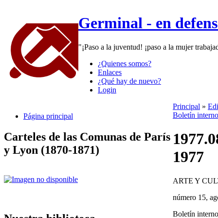
Germinal - en defen
"¡Paso a la juventud! ¡paso a la mujer trabaj
¿Quienes somos?
Enlaces
¿Qué hay de nuevo?
Login
Principal
»
Edi
Boletín intern
Página principal
1977.0
Carteles de las Comunas de París
y Lyon (1870-1871)
1977
ARTE Y CU
número 15, ag
Boletín intern