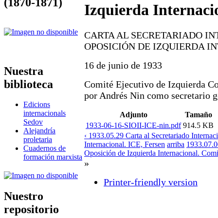
(1870-1871)
Izquierda Internaci
CARTA AL SECRETARIADO IN
OPOSICIÓN DE IZQUIERDA I
16 de junio de 1933
Nuestra
biblioteca
Comité Ejecutivo de Izquierda C
por Andrés Nin como secretario g
Edicions
internacionals
Adjunto
Tamaño
Sedov
1933-06-16-SIOII-ICE-nin.pdf
914.5 KB
Alejandría
‹ 1933.05.29 Carta al Secretariado Internac
proletaria
Internacional. ICE, Fersen
arriba
1933.07.00
Cuadernos de
Oposición de Izquierda Internacional. Comi
formación marxista
»
Printer-friendly version
Nuestro
repositorio