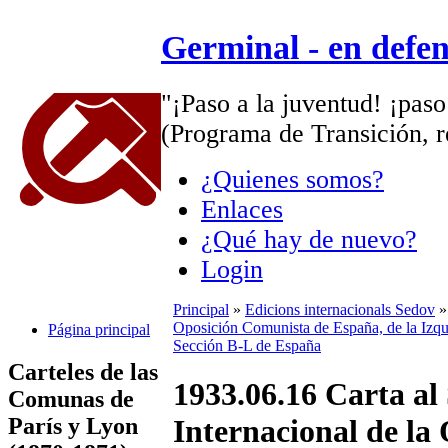
Germinal - en defe
"¡Paso a la juventud! ¡paso
(Programa de Transición, r
¿Quienes somos?
Enlaces
¿Qué hay de nuevo?
Login
Principal
»
Edicions internacionals Sedov
Oposición Comunista de España, de la Izqu
Página principal
Sección B-L de España
Carteles de las
1933.06.16 Carta al
Comunas de
París y Lyon
Internacional de la