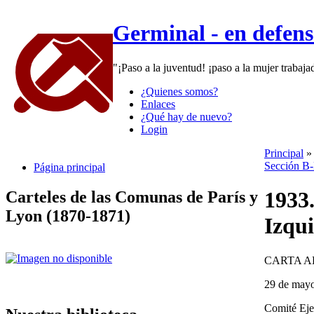
Germinal - en defen
"¡Paso a la juventud! ¡paso a la mujer trabaj
¿Quienes somos?
Enlaces
¿Qué hay de nuevo?
Login
Principal
Sección B-
Página principal
1933.
Carteles de las Comunas de París y
Lyon (1870-1871)
Izqui
CARTA A
29 de may
Comité Eje