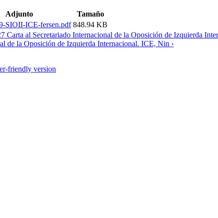
Adjunto
Tamaño
9-SIOII-ICE-fersen.pdf
848.94 KB
7 Carta al Secretariado Internacional de la Oposición de Izquierda Inte
al de la Oposición de Izquierda Internacional. ICE, Nin ›
er-friendly version