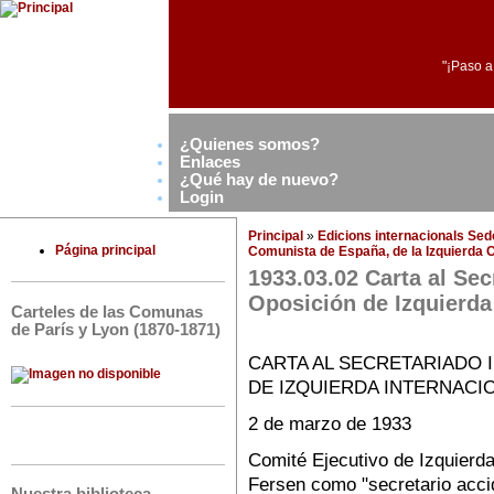
"¡Paso a
¿Quienes somos?
Enlaces
¿Qué hay de nuevo?
Login
Principal
»
Edicions internacionals Se
Página principal
Comunista de España, de la Izquierda 
1933.03.02 Carta al Sec
Oposición de Izquierda 
Carteles de las Comunas
de París y Lyon (1870-1871)
CARTA AL SECRETARIADO 
DE IZQUIERDA INTERNACI
2 de marzo de 1933
Comité Ejecutivo de Izquierd
Fersen como "secretario acci