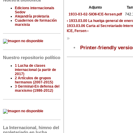
Nuestra biblioteca
Adjunto
Ta
Edicions internacionals
Sedov
1933-03-02-SIOII-ICE-fersen.pdf
742.
Alejandría proletaria
Cuadernos de formación
‹ 1933.03.00 La huelga general de en
marxista
1933.03.06 Carta al Secretariado Intern
ICE, Fersen ›
»
Printer-friendly versi
Nuestro repositorio político
1 Lucha de clases
internacional (a partir de
2017)
2 Artículos de grupos
hermanos (2007-2015)
3 Germinal-En defensa del
marxismo (1986-2012)
La Internacional, himno del
proletariado en lucha