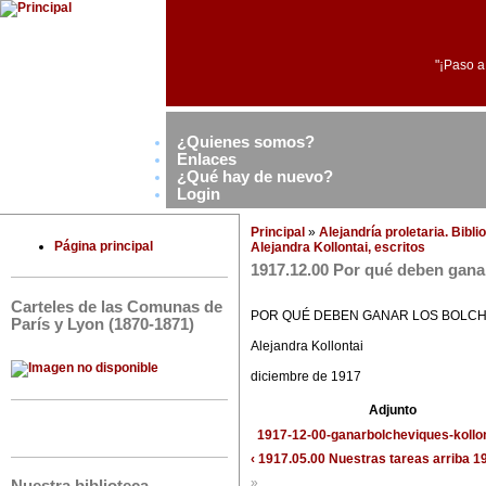
"¡Paso a
¿Quienes somos?
Enlaces
¿Qué hay de nuevo?
Login
Principal
»
Alejandría proletaria. Bibl
Página principal
Alejandra Kollontai, escritos
1917.12.00 Por qué deben gana
Carteles de las Comunas de
POR QUÉ DEBEN GANAR LOS BOLC
París y Lyon (1870-1871)
Alejandra Kollontai
diciembre de 1917
Adjunto
1917-12-00-ganarbolcheviques-kollon
‹ 1917.05.00 Nuestras tareas
arriba
19
»