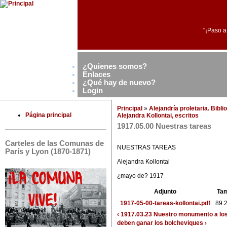
"¡Paso a
¿Quienes somos?
Enlaces
¿Qué hay de nuevo?
Login
Principal
»
Alejandría proletaria. Bibl
Página principal
Alejandra Kollontai, escritos
1917.05.00 Nuestras tareas
Carteles de las Comunas de
NUESTRAS TAREAS
París y Lyon (1870-1871)
Alejandra Kollontai
¿mayo de? 1917
Adjunto
Ta
1917-05-00-tareas-kollontai.pdf
89.
‹ 1917.03.23 Nuestro monumento a los 
deben ganar los bolcheviques ›