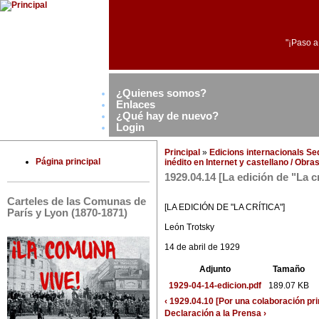
"¡Paso a
¿Quienes somos?
Enlaces
¿Qué hay de nuevo?
Login
Principal
»
Edicions internacionals S
Página principal
inédito en Internet y castellano / Obr
1929.04.14 [La edición de "La cr
Carteles de las Comunas de
[LA EDICIÓN DE "LA CRÍTICA"]
París y Lyon (1870-1871)
León Trotsky
14 de abril de 1929
Adjunto
Tamaño
1929-04-14-edicion.pdf
189.07 KB
‹ 1929.04.10 [Por una colaboración pri
Declaración a la Prensa ›