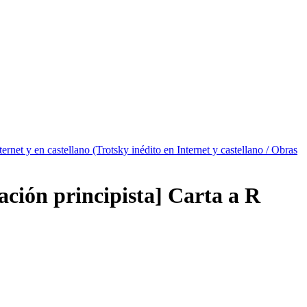
ternet y en castellano (Trotsky inédito en Internet y castellano / Obras
ación principista] Carta a R