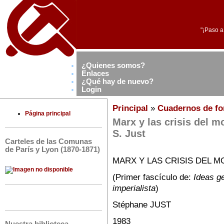
"¡Paso a
¿Quienes somos?
Enlaces
¿Qué hay de nuevo?
Login
Principal
»
Cuadernos de fo
Página principal
Marx y las crisis del m
S. Just
Carteles de las Comunas
de París y Lyon (1870-1871)
MARX Y LAS CRISIS DEL 
(Primer fascículo de:
Ideas ge
imperialista
)
Stéphane JUST
1983