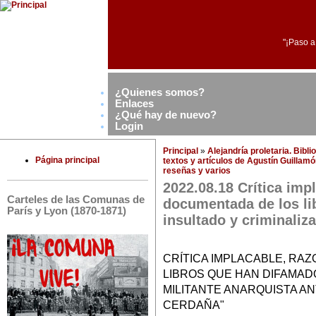
"¡Paso a
¿Quienes somos?
Enlaces
¿Qué hay de nuevo?
Login
Principal
»
Alejandría proletaria. Bibl
Página principal
textos y artículos de Agustín Guillam
reseñas y varios
2022.08.18 Crítica imp
Carteles de las Comunas de
documentada de los li
París y Lyon (1870-1871)
insultado y criminaliza
CRÍTICA IMPLACABLE, RA
LIBROS QUE HAN DIFAMADO
MILITANTE ANARQUISTA AN
CERDAÑA"