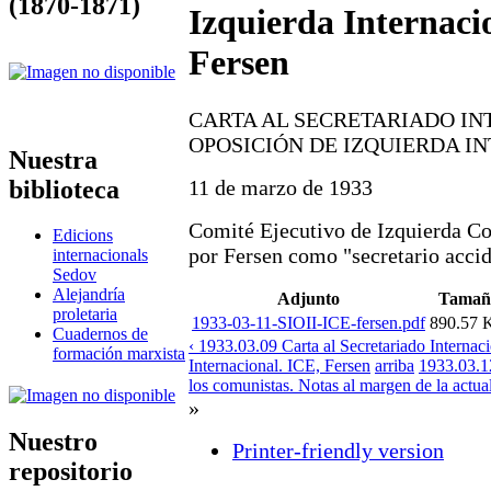
(1870-1871)
Izquierda Internaci
Fersen
CARTA AL SECRETARIADO IN
OPOSICIÓN DE IZQUIERDA I
Nuestra
biblioteca
11 de marzo de 1933
Comité Ejecutivo de Izquierda C
Edicions
por Fersen como "secretario accid
internacionals
Sedov
Alejandría
Adjunto
Tamañ
proletaria
1933-03-11-SIOII-ICE-fersen.pdf
890.57 
Cuadernos de
‹ 1933.03.09 Carta al Secretariado Internac
formación marxista
Internacional. ICE, Fersen
arriba
1933.03.12
los comunistas. Notas al margen de la actua
»
Nuestro
Printer-friendly version
repositorio