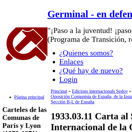
Germinal - en defe
"¡Paso a la juventud! ¡paso
(Programa de Transición, r
¿Quienes somos?
Enlaces
¿Qué hay de nuevo?
Login
Principal
»
Edicions internacionals Sedov
Oposición Comunista de España, de la Izqu
Página principal
Sección B-L de España
Carteles de las
1933.03.11 Carta al
Comunas de
París y Lyon
Internacional de la