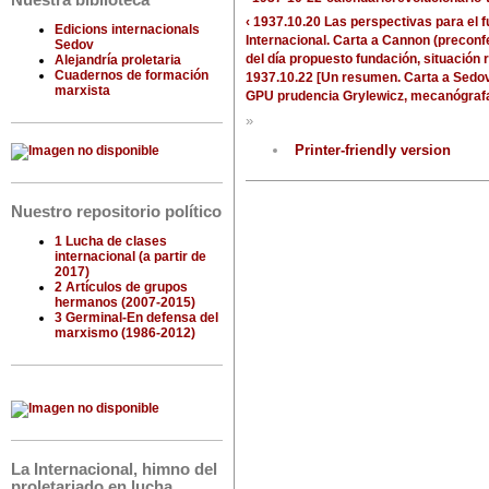
Nuestra biblioteca
‹ 1937.10.20 Las perspectivas para el f
Edicions internacionals
Internacional. Carta a Cannon (precon
Sedov
del día propuesto fundación, situación
Alejandría proletaria
Cuadernos de formación
1937.10.22 [Un resumen. Carta a Sedov
marxista
GPU prudencia Grylewicz, mecanógrafa
»
Printer-friendly version
Nuestro repositorio político
1 Lucha de clases
internacional (a partir de
2017)
2 Artículos de grupos
hermanos (2007-2015)
3 Germinal-En defensa del
marxismo (1986-2012)
La Internacional, himno del
proletariado en lucha