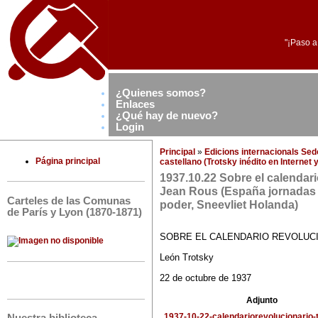
"¡Paso a
¿Quienes somos?
Enlaces
¿Qué hay de nuevo?
Login
Principal
»
Edicions internacionals Se
Página principal
castellano (Trotsky inédito en Internet
1937.10.22 Sobre el calendari
Jean Rous (España jornadas 
Carteles de las Comunas
poder, Sneevliet Holanda)
de París y Lyon (1870-1871)
SOBRE EL CALENDARIO REVOLUCI
León Trotsky
22 de octubre de 1937
Adjunto
1937-10-22-calendariorevolucionario-t