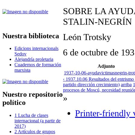
SOBRE LA AYUD
STALIN-NEGRÍN
Nuestra biblioteca
León Trotsky
Edicions internacionals
6 de octubre de 19
Sedov
Alejandría proletaria
Cuadernos de formación
Adjunto
marxista
1937-10-06-ayudavictimasnegrin-trot
‹ 1937.10.06 Resultados del entrismo
partido dirección crecimiento)
arriba
1
procesos de Moscú, necesidad reunión a
Nuestro repositorio
»
político
Printer-friendly 
1 Lucha de clases
internacional (a partir de
2017)
2 Artículos de grupos