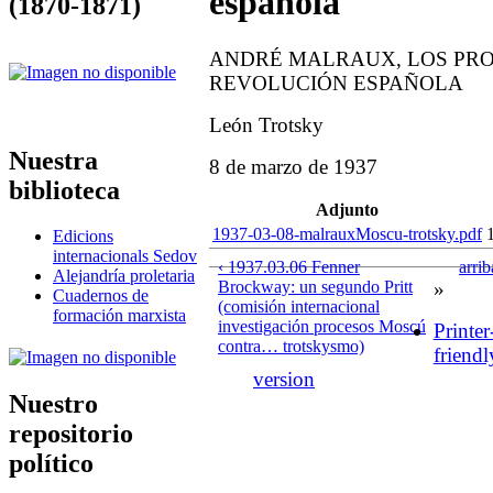
española
(1870-1871)
ANDRÉ MALRAUX, LOS PRO
REVOLUCIÓN ESPAÑOLA
León Trotsky
Nuestra
8 de marzo de 1937
biblioteca
Adjunto
1937-03-08-malrauxMoscu-trotsky.pdf
Edicions
internacionals Sedov
‹ 1937.03.06 Fenner
arrib
Alejandría proletaria
Brockway: un segundo Pritt
»
Cuadernos de
(comisión internacional
formación marxista
investigación procesos Moscú
Printer
contra… trotskysmo)
friendl
version
Nuestro
repositorio
político