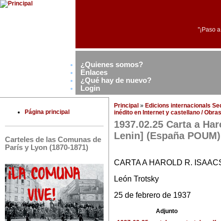
"¡Paso a
¿Quienes somos?
Enlaces
¿Qué hay de nuevo?
Login
Principal
»
Edicions internacionals S
Página principal
inédito en Internet y castellano / Obr
1937.02.25 Carta a Haro
Lenin] (España POUM)
Carteles de las Comunas de
París y Lyon (1870-1871)
CARTA A HAROLD R. ISAACS
León Trotsky
25 de febrero de 1937
Adjunto