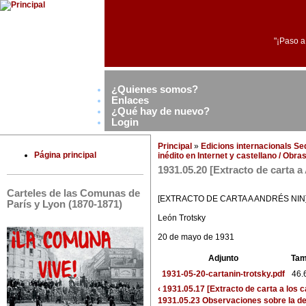
"¡Paso a
¿Quienes somos?
Enlaces
¿Qué hay de nuevo?
Login
Principal
»
Edicions internacionals S
Página principal
inédito en Internet y castellano / Obr
1931.05.20 [Extracto de carta a
Carteles de las Comunas de
[EXTRACTO DE CARTA A ANDRÉS NIN
París y Lyon (1870-1871)
León Trotsky
20 de mayo de 1931
Adjunto
Ta
1931-05-20-cartanin-trotsky.pdf
46.
‹ 1931.05.17 [Extracto de carta a los
1931.05.23 Observaciones sobre la de