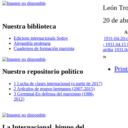
León Tro
20 de ab
Nuestra biblioteca
A
Edicions internacionals Sedov
1931-04-20-ca
Alejandría proletaria
‹ 1931.04.15 
Cuadernos de formación marxista
arriba
1931.04
»
Print
Nuestro repositorio político
1 Lucha de clases internacional (a partir de 2017)
2 Artículos de grupos hermanos (2007-2015)
3 Germinal-En defensa del marxismo (1986-
2012)
La Internacional, himno del