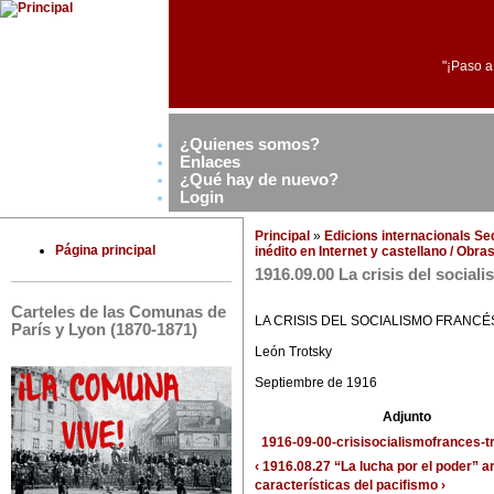
"¡Paso a
¿Quienes somos?
Enlaces
¿Qué hay de nuevo?
Login
Principal
»
Edicions internacionals S
Página principal
inédito en Internet y castellano / Obr
1916.09.00 La crisis del social
Carteles de las Comunas de
LA CRISIS DEL SOCIALISMO FRANCÉ
París y Lyon (1870-1871)
León Trotsky
Septiembre de 1916
Adjunto
1916-09-00-crisisocialismofrances-tr
‹ 1916.08.27 “La lucha por el poder”
a
características del pacifismo ›