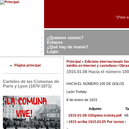
"¡Paso a
¿Quienes somos?
Enlaces
¿Qué hay de nuevo?
Login
Principal
»
Edicions internacionals S
Página principal
inédito en Internet y castellano / Obr
1915.01.08 Hacia el número 100
Carteles de las Comunas de
HACIA EL NÚMERO 100 DE
GOLOS
París y Lyon (1870-1871)
León Trotsky
8 de enero de 1915
Adjunto
T
1915-01-08-100golos-trotsky.pdf
68
‹ 1915
arriba
1915.02.05 Por turnos ›
»