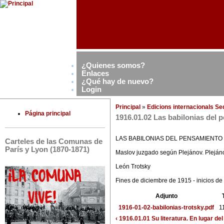
¿Quienes somos?
Enlaces
¿Qué hay de nuevo?
Login
Principal
»
Edicions internacionals S
Página principal
1916.01.02 Las babilonias del p
LAS BABILONIAS DEL PENSAMIENTO 
Carteles de las Comunas de
París y Lyon (1870-1871)
Maslov juzgado según Plejánov. Pleján
León Trotsky
Fines de diciembre de 1915 - inicios d
Adjunto
1916-01-02-babilonias-trotsky.pdf
1
‹ 1916.01.01 Su literatura. En lugar 