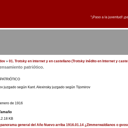
"¡Paso a la juventud! ¡p
edov
»
01. Trotsky en internet y en castellano (Trotsky inédito en Internet y cast
ensamiento patriótico.
PATRIÓTICO
ov juzgado según Kant. Alexinsky juzgado según Tijomirov
e enero de 1916
Tamaño
12.18 KB
del panorama general del Año Nuevo
arriba
1916.01.14 ¿Zimmerwaldianos o gvosd