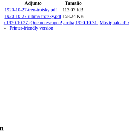
Adjunto
Tamaño
1920-10-27-tren-trotsky.pdf
113.07 KB
1920-10-27-ultima-trotsky.pdf
158.24 KB
‹ 1920.10.27 ¡Que no escapen!
arriba
1920.10.31 ¡Más igualdad! ›
»
Printer-friendly version
en