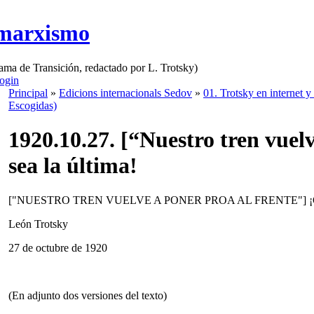
 marxismo
rama de Transición, redactado por L. Trotsky)
ogin
Principal
»
Edicions internacionals Sedov
»
01. Trotsky en internet y
Escogidas)
1920.10.27. [“Nuestro tren vuel
sea la última!
["NUESTRO TREN VUELVE A PONER PROA AL FRENTE"] ¡
León Trotsky
27 de octubre de 1920
(En adjunto dos versiones del texto)