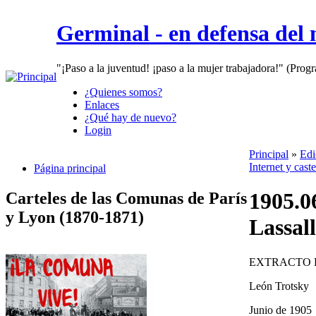
Germinal - en defensa del
"¡Paso a la juventud! ¡paso a la mujer trabajadora!" (Prog
¿Quienes somos?
Enlaces
¿Qué hay de nuevo?
Login
Principal
»
Edi
Internet y cast
Página principal
1905.06
Carteles de las Comunas de París
y Lyon (1870-1871)
Lassall
EXTRACTO D
León Trotsky
Junio de 1905