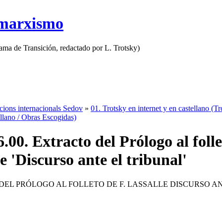
 marxismo
rama de Transición, redactado por L. Trotsky)
cions internacionals Sedov
»
01. Trotsky en internet y en castellano (Tr
ellano / Obras Escogidas)
.00. Extracto del Prólogo al folle
e 'Discurso ante el tribunal'
EL PRÓLOGO AL FOLLETO DE F. LASSALLE DISCURSO A