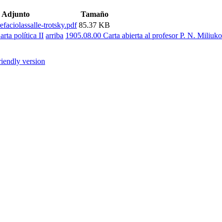
Adjunto
Tamaño
faciolassalle-trotsky.pdf
85.37 KB
rta política II
arriba
1905.08.00 Carta abierta al profesor P. N. Miliuko
riendly version