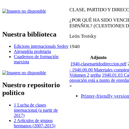
CLASE, PARTIDO Y DIREC
¿POR QUÉ HA SIDO VENC
ESPAÑOL? (CUESTIONES 
Nuestra biblioteca
León Trotsky
1940
Edicions internacionals Sedov
Alejandría proletaria
Cuadernos de formación
Adjunto
marxista
1940-clasepartidodireccion.pdf
‹ 1940.00.00 Materiales complem
Volumen 2
arriba
1940.01.03 Car
oposición está a punto de enredar
Nuestro repositorio
»
político
Printer-friendly versio
1 Lucha de clases
internacional (a partir de
2017)
2 Artículos de grupos
hermanos (2007-2015)