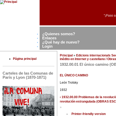
"¡Paso a
¿Quienes somos?
Enlaces
¿Qué hay de nuevo?
Login
Principal
»
Edicions internacionals S
Página principal
inédito en Internet y castellano / Obr
1932.00.01 El único camino 
Carteles de las Comunas de
EL ÚNICO CAMINO
París y Lyon (1870-1871)
León Trotsky
1932
‹ 1932.00.00 Problemas de la revolu
revolución estrangulada (OBRAS ES
»
Printer-friendly version