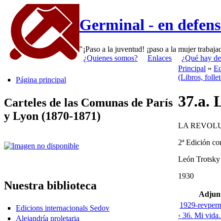
Germinal - en defen
"¡Paso a la juventud! ¡paso a la mujer trabaj
¿Quienes somos?
Enlaces
¿Qué hay de
Principal
»
Ed
(Libros, folle
Página principal
37.a. 
Carteles de las Comunas de París
y Lyon (1870-1871)
LA REVOL
2ª Edición c
León Trotsky
1930
Nuestra biblioteca
Adjun
1929-revper
Edicions internacionals Sedov
‹ 36. Mi vida
Alejandría proletaria