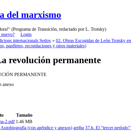
sa del marxismo
adora!" (Programa de Transición, redactado por L. Trotsky)
 nuevo?
Login
icions internacionals Sedov
»
02. Obras Escogidas de León Trotsky e
tos, panfletos, recopilaciones y otros materiales)
La revolución permanente
UCIÓN PERMANENTE
on anexo
to
Tamaño
ma-2.pdf
1.46 MB
. Autobiografía (con apéndice y anexos)
arriba
37.b. El “tercer período” 