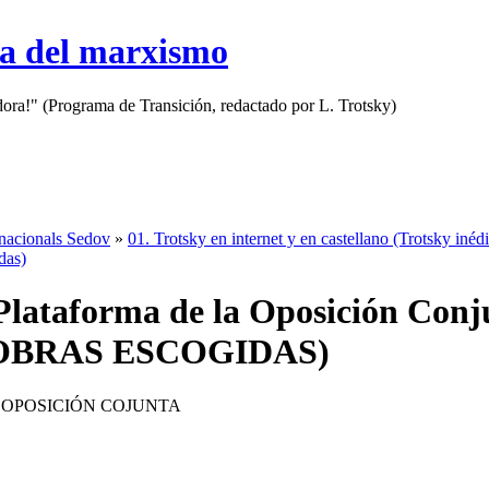
sa del marxismo
adora!" (Programa de Transición, redactado por L. Trotsky)
rnacionals Sedov
»
01. Trotsky en internet y en castellano (Trotsky inédi
das)
Plataforma de la Oposición Conj
 (OBRAS ESCOGIDAS)
 OPOSICIÓN COJUNTA