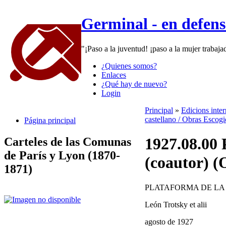
Germinal - en defen
"¡Paso a la juventud! ¡paso a la mujer trabaj
¿Quienes somos?
Enlaces
¿Qué hay de nuevo?
Login
Principal
»
Edicions inte
castellano / Obras Escogi
Página principal
1927.08.00 
Carteles de las Comunas
de París y Lyon (1870-
(coautor)
1871)
PLATAFORMA DE LA
León Trotsky et alii
agosto de 1927