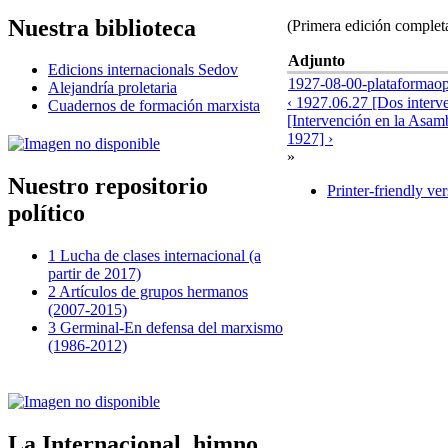
Nuestra biblioteca
(Primera edición completa
Adjunto
Edicions internacionals Sedov
1927-08-00-plataformaop
Alejandría proletaria
‹ 1927.06.27 [Dos interv
Cuadernos de formación marxista
[Intervención en la Asam
1927] ›
»
Nuestro repositorio
Printer-friendly ve
político
1 Lucha de clases internacional (a
partir de 2017)
2 Artículos de grupos hermanos
(2007-2015)
3 Germinal-En defensa del marxismo
(1986-2012)
La Internacional, himno