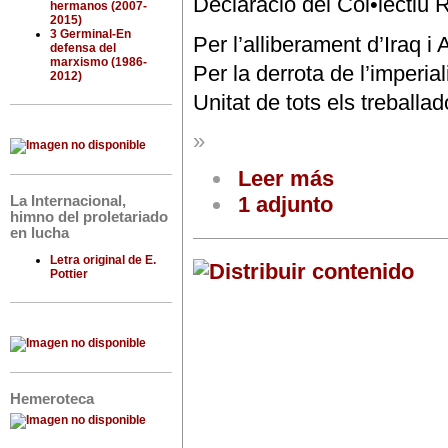
Declaració del Col•lectiu
hermanos (2007-
2015)
3 Germinal-En
Per l’alliberament d’Iraq i
defensa del
marxismo (1986-
Per la derrota de l’imperi
2012)
Unitat de tots els treballa
»
Leer más
1 adjunto
La Internacional,
himno del proletariado
en lucha
Letra original de E.
Pottier
Hemeroteca