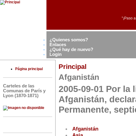
"¡Paso a
¿Quienes somos?
Enlaces
¿Qué hay de nuevo?
Login
Principal
Página principal
Afganistán
Carteles de las
2005-09-01 Por la l
Comunas de París y
Lyon (1870-1871)
Afganistán, decla
Permanente, sept
Afganistán
Asia