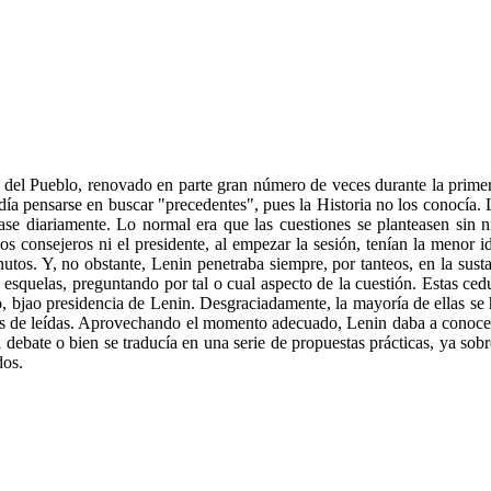
del Pueblo, renovado en parte gran número de veces durante la primer
ía pensarse en buscar "precedentes", pues la Historia no los conocía. Le
ase diariamente. Lo normal era que las cuestiones se planteasen sin n
os consejeros ni el presidente, al empezar la sesión, tenían la menor i
utos. Y, no obstante, Lenin penetraba siempre, por tanteos, en la sust
s esquelas, preguntando por tal o cual aspecto de la cuestión. Estas ced
o, bjao presidencia de Lenin. Desgraciadamente, la mayoría de ellas se h
ués de leídas. Aprovechando el momento adecuado, Lenin daba a conoce
l debate o bien se traducía en una serie de propuestas prácticas, ya s
dos.