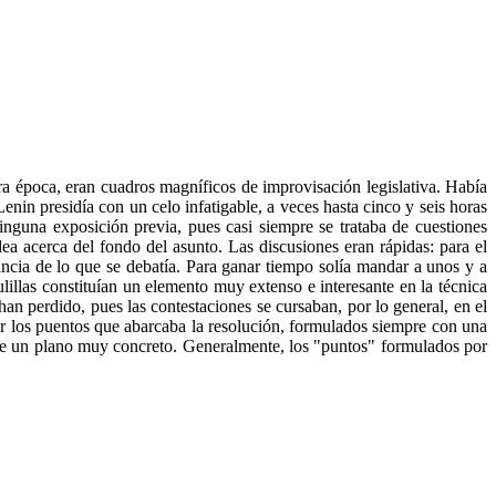
a época, eran cuadros magníficos de improvisación legislativa. Había
nin presidía con un celo infatigable, a veces hasta cinco y seis horas
inguna exposición previa, pues casi siempre se trataba de cuestiones
dea acerca del fondo del asunto. Las discusiones eran rápidas: para el
ancia de lo que se debatía. Para ganar tiempo solía mandar a unos y a
ulillas constituían un elemento muy extenso e interesante en la técnica
an perdido, pues las contestaciones se cursaban, por lo general, en el
r los puentos que abarcaba la resolución, formulados siempre con una
obre un plano muy concreto. Generalmente, los "puntos" formulados por