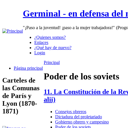
Germinal - en defensa del
"¡Paso a la juventud! ¡paso a la mujer trabajadora!" (Prog
¿Quienes somos?
Enlaces
¿Qué hay de nuevo?
Login
Principal
Página principal
Poder de los soviets
Carteles de
las Comunas
11. La Constitución de la Re
de París y
alii)
Lyon (1870-
1871)
Consejos obreros
Dictadura del proletariado
Gobierno obrero y campesino
Poder de los soviets