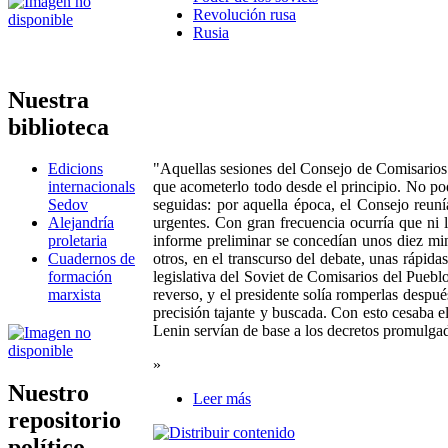
Revolución rusa
Rusia
Nuestra
biblioteca
"Aquellas sesiones del Consejo de Comisarios 
Edicions
que acometerlo todo desde el principio. No pod
internacionals
seguidas: por aquella época, el Consejo reuní
Sedov
urgentes. Con gran frecuencia ocurría que ni l
Alejandría
informe preliminar se concedían unos diez min
proletaria
otros, en el transcurso del debate, unas rápida
Cuadernos de
legislativa del Soviet de Comisarios del Puebl
formación
reverso, y el presidente solía romperlas desp
marxista
precisión tajante y buscada. Con esto cesaba e
Lenin servían de base a los decretos promulga
»
Nuestro
Leer más
repositorio
político