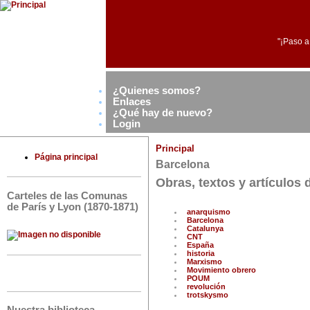
"¡Paso a
¿Quienes somos?
Enlaces
¿Qué hay de nuevo?
Login
Principal
Página principal
Barcelona
Obras, textos y artículos
Carteles de las Comunas
de París y Lyon (1870-1871)
anarquismo
Barcelona
Catalunya
CNT
España
historia
Marxismo
Movimiento obrero
POUM
revolución
trotskysmo