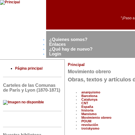
"¡Paso a
¿Quienes somos?
Enlaces
¿Qué hay de nuevo?
Login
Principal
Página principal
Movimiento obrero
Obras, textos y artículos
Carteles de las Comunas
de París y Lyon (1870-1871)
anarquismo
Barcelona
Catalunya
CNT
España
historia
Marxismo
Movimiento obrero
POUM
revolución
trotskysmo