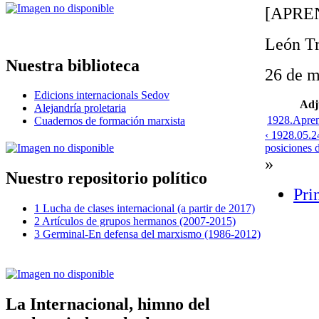
[APRE
León Tr
Nuestra biblioteca
26 de 
Edicions internacionals Sedov
Adj
Alejandría proletaria
1928.Apren
Cuadernos de formación marxista
‹ 1928.05.2
posiciones 
»
Nuestro repositorio político
Pri
1 Lucha de clases internacional (a partir de 2017)
2 Artículos de grupos hermanos (2007-2015)
3 Germinal-En defensa del marxismo (1986-2012)
La Internacional, himno del