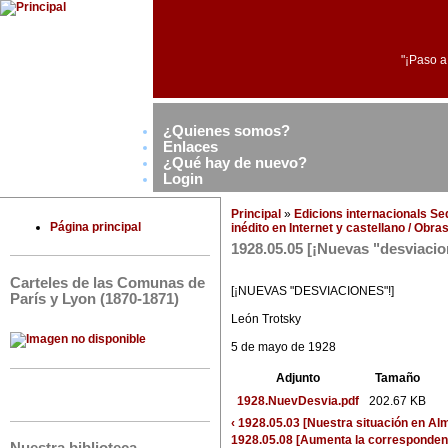
"¡Paso a
¿Quienes somos?
Enlaces
¿Qué hay de nuevo?
Login
Principal
»
Edicions internacionals S
Página principal
inédito en Internet y castellano / Obr
1928.05.05 [¡Nuevas "desviacio
Carteles de las Comunas de
[¡NUEVAS "DESVIACIONES"!]
París y Lyon (1870-1871)
León Trotsky
5 de mayo de 1928
Adjunto
Tamaño
1928.NuevDesvia.pdf
202.67 KB
‹ 1928.05.03 [Nuestra situación en Al
1928.05.08 [Aumenta la correspondenc