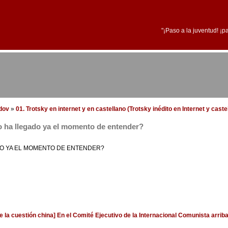
"¡Paso a la juventud! ¡p
edov
»
01. Trotsky en internet y en castellano (Trotsky inédito en Internet y caste
 ha llegado ya el momento de entender?
O YA EL MOMENTO DE ENTENDER?
e la cuestión china] En el Comité Ejecutivo de la Internacional Comunista
arrib