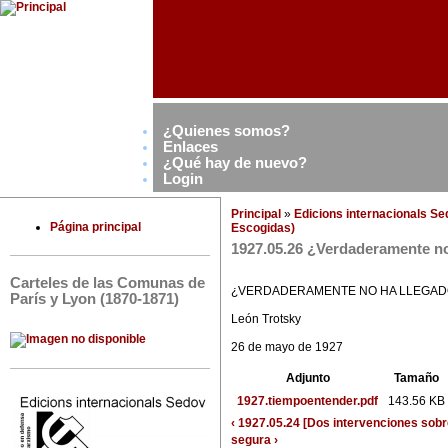
¿Quienes somos?
Enlaces
¿Qué hay de nuevo?
Login
Principal
»
Edicions internacionals S
Página principal
Escogidas)
1927.05.26 ¿Verdaderamente no
Carteles de las Comunas de
¿VERDADERAMENTE NO HA LLEGAD
París y Lyon (1870-1871)
León Trotsky
26 de mayo de 1927
Adjunto
Tamaño
1927.tiempoentender.pdf
143.56 KB
‹ 1927.05.24 [Dos intervenciones sobr
segura ›