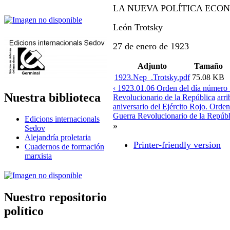
LA NUEVA POLÍTICA ECO
León Trotsky
27 de enero de 1923
Adjunto
Tamaño
1923.Nep_.Trotsky.pdf
75.08 KB
‹ 1923.01.06 Orden del día número
Nuestra biblioteca
Revolucionario de la República
arri
aniversario del Ejército Rojo. Orde
Guerra Revolucionario de la Repúbl
Edicions internacionals
»
Sedov
Alejandría proletaria
Printer-friendly version
Cuadernos de formación
marxista
Nuestro repositorio
político