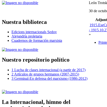
León Trots
30 de octub
Adjunt
Nuestra biblioteca
1915.EseCr
‹ 1915.10.2
Edicions internacionals Sedov
»
Alejandría proletaria
Cuadernos de formación marxista
Print
Nuestro repositorio político
1 Lucha de clases internacional (a partir de 2017)
2 Artículos de grupos hermanos (2007-2015)
3 Germinal-En defensa del marxismo (1986-2012)
La Internacional, himno del