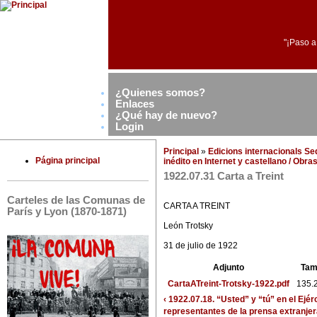
"¡Paso a
¿Quienes somos?
Enlaces
¿Qué hay de nuevo?
Login
Principal
»
Edicions internacionals S
Página principal
inédito en Internet y castellano / Obr
1922.07.31 Carta a Treint
Carteles de las Comunas de
CARTA A TREINT
París y Lyon (1870-1871)
León Trotsky
31 de julio de 1922
Adjunto
Tam
CartaATreint-Trotsky-1922.pdf
135.
‹ 1922.07.18. “Usted” y “tú” en el Ejér
representantes de la prensa extranje