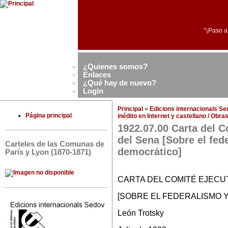
"¡Paso a
¿Quienes somos?
Enlaces
¿Qué hay de nuevo?
Login
Principal
»
Edicions internacionals S
Página principal
inédito en Internet y castellano / Obr
1922.07.00 Carta del C
del Sena [Sobre el fed
Carteles de las Comunas de
democrático]
París y Lyon (1870-1871)
CARTA DEL COMITÉ EJECUT
[SOBRE EL FEDERALISMO 
León Trotsky