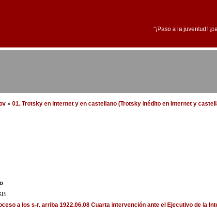
"¡Paso a la juventud! ¡p
dov
»
01. Trotsky en internet y en castellano (Trotsky inédito en Internet y castel
o
KB
ceso a los s-r.
arriba
1922.06.08 Cuarta intervención ante el Ejecutivo de la In