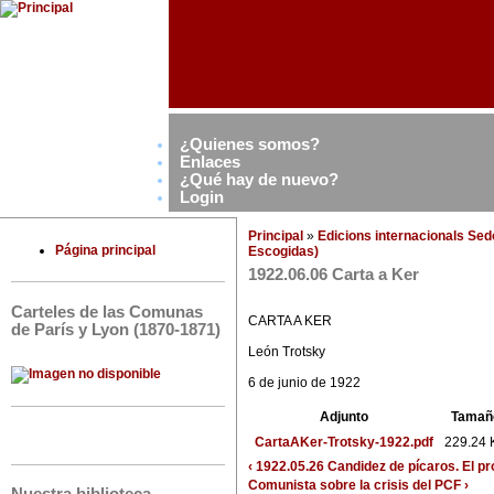
¿Quienes somos?
Enlaces
¿Qué hay de nuevo?
Login
Principal
»
Edicions internacionals Se
Página principal
Escogidas)
1922.06.06 Carta a Ker
Carteles de las Comunas
CARTA A KER
de París y Lyon (1870-1871)
León Trotsky
6 de junio de 1922
Adjunto
Tamañ
CartaAKer-Trotsky-1922.pdf
229.24 
‹ 1922.05.26 Candidez de pícaros. El pro
Comunista sobre la crisis del PCF ›