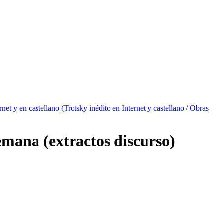
rnet y en castellano (Trotsky inédito en Internet y castellano / Obras
emana (extractos discurso)