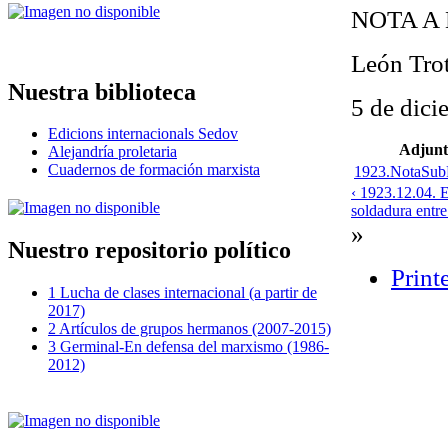
NOTA A
León Tro
Nuestra biblioteca
5 de dici
Edicions internacionals Sedov
Adjunt
Alejandría proletaria
Cuadernos de formación marxista
1923.NotaSubP
‹ 1923.12.04. E
soldadura entre
»
Nuestro repositorio político
Print
1 Lucha de clases internacional (a partir de
2017)
2 Artículos de grupos hermanos (2007-2015)
3 Germinal-En defensa del marxismo (1986-
2012)