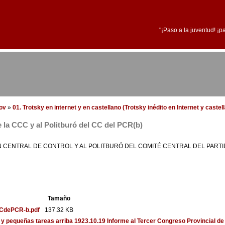
"¡Paso a la juventud! ¡p
dov
»
01. Trotsky en internet y en castellano (Trotsky inédito en Internet y castel
e la CCC y al Politburó del CC del PCR(b)
ÓN CENTRAL DE CONTROL Y AL POLITBURÓ DEL COMITÉ CENTRAL DEL PART
Tamaño
CdePCR-b.pdf
137.32 KB
 y pequeñas tareas
arriba
1923.10.19 Informe al Tercer Congreso Provincial de