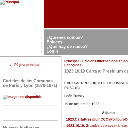
¿Quienes somos?
Enlaces
¿Qué hay de nuevo?
Login
Principal
»
Edicions internacionals Se
Página principal
Escogidas)
1923.10.19 Carta al Presidium d
Carteles de las Comunas
CARTA AL PRESIDIUM DE LA COMISI
de París y Lyon (1870-1871)
RUSO (B)
León Trotsky
19 de octubre de 1923
Adjunto
1923.CartaPresidiumCCCyPolitburoC
‹ 1923.10.16. Grandes acontecimientos