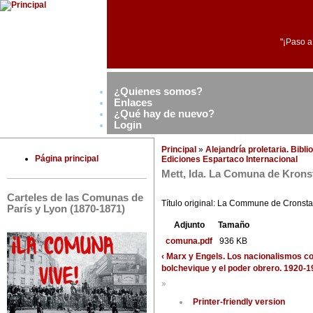
"¡Paso a
¿Quienes somos?
Enlaces
¿Qué hay de nuevo?
Login
Principal
»
Alejandría proletaria. Bibl
Página principal
Ediciones Espartaco Internacional
Mett, Ida. La Comuna de Krons
Carteles de las Comunas de
Título original: La Commune de Cronsta
París y Lyon (1870-1871)
Adjunto
Tamaño
comuna.pdf
936 KB
‹ Marx y Engels. Los nacionalismos co
bolchevique y el poder obrero. 1920-1
»
Printer-friendly version