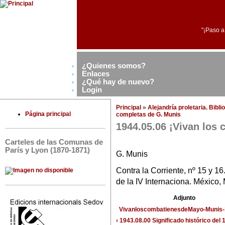
"¡Paso a
¿Quienes somos?
Enlaces
¿Qué hay de nuevo?
Login
Principal
»
Alejandría proletaria. Bibl
Página principal
completas de G. Munis
1944.05.06 ¡Vivan los
Carteles de las Comunas de
París y Lyon (1870-1871)
G. Munis
Contra la Corriente, nº 15 y 1
de la IV Internaciona. México
Adjunto
VivanloscombatienesdeMayo-Munis-
‹ 1943.08.00 Significado histórico del 