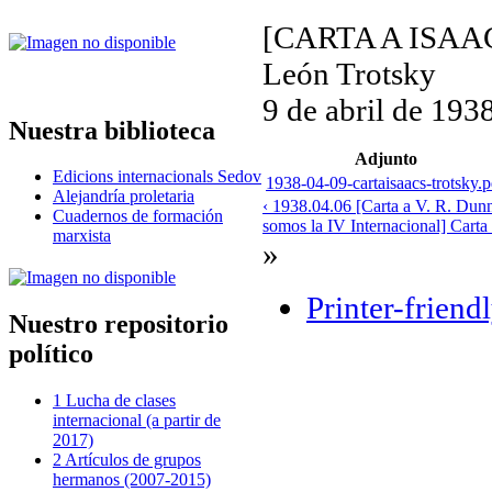
[CARTA A ISAA
León Trotsky
9 de abril de 193
Nuestra biblioteca
Adjunto
Edicions internacionals Sedov
1938-04-09-cartaisaacs-trotsky.p
Alejandría proletaria
‹ 1938.04.06 [Carta a V. R. Dun
Cuadernos de formación
somos la IV Internacional] Carta
marxista
»
Printer-friend
Nuestro repositorio
político
1 Lucha de clases
internacional (a partir de
2017)
2 Artículos de grupos
hermanos (2007-2015)