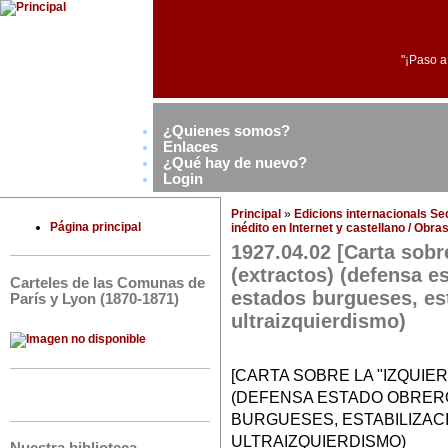
"¡Paso a
¿Quienes somos?
Enlaces
¿Qué hay de nuevo?
Login
Principal
»
Edicions internacionals S
Página principal
inédito en Internet y castellano / Obr
1927.04.02 [Carta sobr
(extractos) (defensa e
Carteles de las Comunas de
estados burgueses, est
París y Lyon (1870-1871)
ultraizquierdismo)
[CARTA SOBRE LA "IZQUIE
(DEFENSA ESTADO OBRER
BURGUESES, ESTABILIZACI
ULTRAIZQUIERDISMO)