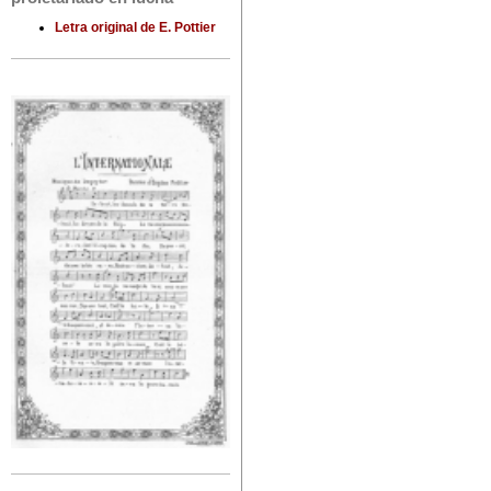
Letra original de E. Pottier