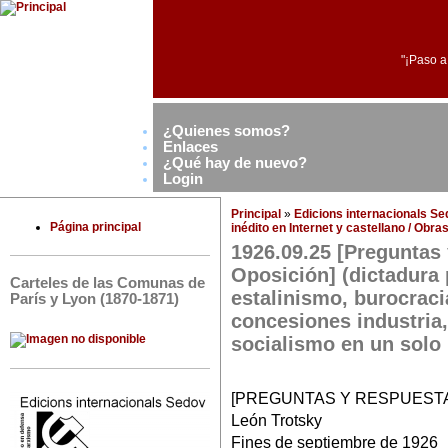
"¡Paso a
¿Quienes somos?
Enlaces
¿Qué hay de nuevo?
Login
Principal
»
Edicions internacionals S
Página principal
inédito en Internet y castellano / Obr
1926.09.25 [Preguntas 
Oposición] (dictadura 
Carteles de las Comunas de
estalinismo, burocraci
París y Lyon (1870-1871)
concesiones industria
socialismo en un solo 
[PREGUNTAS Y RESPUESTA
León Trotsky
Fines de septiembre de 1926